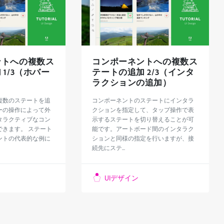
ントへの複数ス
コンポーネントへの複数ス
1/3（ホバー
テートの追加 2/3（インタ
ラクションの追加）
複数のステートを追
コンポーネントのステートにインタラ
ーの操作によって外
クションを指定して、タップ操作で表
タラクティブなコン
示するステートを切り替えることが可
できます。 ステート
能です。アートボード間のインタラク
ントの代表的な例に
ションと同様の指定を行いますが、接
続先にステ...
UIデザイン