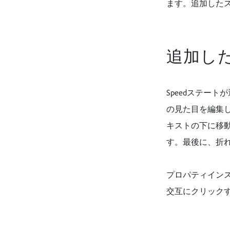
ます。追加したス
追加し
Speedステー
の見た目を編集
キストの下に移
す。最後に、折
プロパティインス
交互にクリック