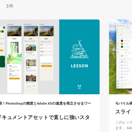
N
3件
！Photoshopの精度とAdobe XDの速度を両立させるワー
モバイル
スライ
XDのドキュメントアセットで直しに強いスタ
このレッス
ます。 A