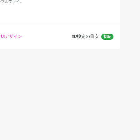
プルファイ...
UIデザイン
XD検定の目安
初級