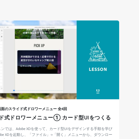
画面のスライド式ドロワーメニュー 全4回
ド式ドロワーメニュー① カード型UIをつくる
ンでは、Adobe XDを使って、カード型UIをデザインする手順を学び
dobe XDを起動し、「ファイル」→「開く」メニューから、ダウンロー