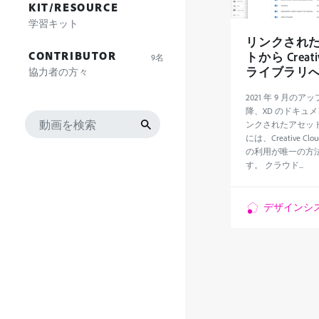
KIT/RESOURCE
学習キット
リンクされ
CONTRIBUTOR
トから Creativ
9名
ライブラリ
協力者の方々
2021 年 9 月の
降、XD のドキュ
ンクされたアセッ
には、Creative C
の利用が唯一の方
す。 クラウド...
デザインシ