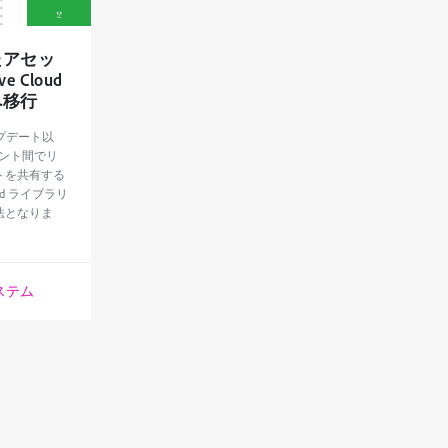
たアセッ
e Cloud
へ移行
アップデート以
メント間でリ
トを共有する
loud ライブラリ
法となりま
ステム