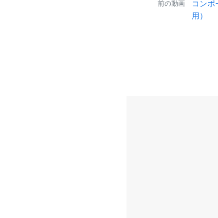
コンポ
前の動画
用）